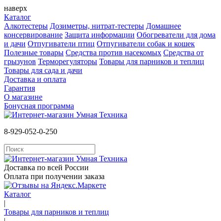
наверх
Каталог
Алкотестеры
Дозиметры, нитрат-тестеры
Домашнее
консервирование
Защита информации
Обогреватели для дома
и дачи
Отпугиватели птиц
Отпугиватели собак и кошек
Полезные товары
Средства против насекомых
Cредства от
грызунов
Терморегуляторы
Товары для парников и теплиц
Товары для сада и дачи
Доставка и оплата
Гарантия
О магазине
Бонусная программа
8-929-052-0-250
Доставка по всей России
Оплата при получении заказа
Каталог
|
Товары для парников и теплиц
|