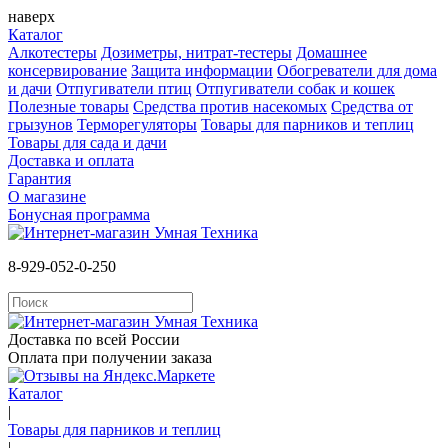
наверх
Каталог
Алкотестеры
Дозиметры, нитрат-тестеры
Домашнее
консервирование
Защита информации
Обогреватели для дома
и дачи
Отпугиватели птиц
Отпугиватели собак и кошек
Полезные товары
Средства против насекомых
Cредства от
грызунов
Терморегуляторы
Товары для парников и теплиц
Товары для сада и дачи
Доставка и оплата
Гарантия
О магазине
Бонусная программа
8-929-052-0-250
Доставка по всей России
Оплата при получении заказа
Каталог
|
Товары для парников и теплиц
|