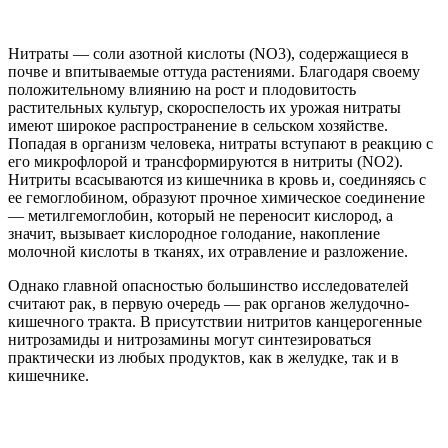
Нитраты — соли азотной кислоты (NO3), содержащиеся в
почве и впитываемые оттуда растениями. Благодаря своему
положительному влиянию на рост и плодовитость
растительных культур, скороспелость их урожая нитраты
имеют широкое распространение в сельском хозяйстве.
Попадая в организм человека, нитраты вступают в реакцию с
его микрофлорой и трансформируются в нитриты (NO2).
Нитриты всасываются из кишечника в кровь и, соединяясь с
ее гемоглобином, образуют прочное химическое соединение
— метилгемоглобин, который не переносит кислород, а
значит, вызывает кислородное голодание, накопление
молочной кислоты в тканях, их отравление и разложение.
Однако главной опасностью большинство исследователей
считают рак, в первую очередь — рак органов желудочно-
кишечного тракта. В присутствии нитритов канцерогенные
нитрозамиды и нитрозамины могут синтезироваться
практически из любых продуктов, как в желудке, так и в
кишечнике.