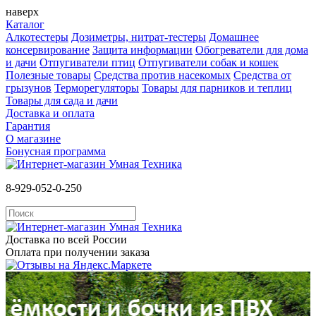
наверх
Каталог
Алкотестеры
Дозиметры, нитрат-тестеры
Домашнее
консервирование
Защита информации
Обогреватели для дома
и дачи
Отпугиватели птиц
Отпугиватели собак и кошек
Полезные товары
Средства против насекомых
Cредства от
грызунов
Терморегуляторы
Товары для парников и теплиц
Товары для сада и дачи
Доставка и оплата
Гарантия
О магазине
Бонусная программа
8-929-052-0-250
Доставка по всей России
Оплата при получении заказа