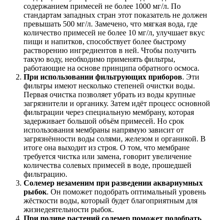
содержанием примесей не более 1000 мг/л. По
стандартам западных стран этот показатель не должен
превышать 500 мг/л. Замечено, что мягкая вода, где
количество примесей не более 10 мг/л, улучшает вкус
пищи и напитков, способствует более быстрому
растворению ингредиентов в ней. Чтобы получить
такую воду, необходимо применять фильтры,
работающие на основе принципа обратного осмоса.
При использовании фильтрующих приборов
. Эти
фильтры имеют несколько степеней очистки воды.
Первая очистка позволяет убрать из воды крупные
загрязнители и органику. Затем идёт процесс основной
фильтрации через специальную мембрану, которая
задерживает большой объём примесей. Но срок
использования мембраны напрямую зависит от
загрязнённости воды солями, железом и органикой. В
итоге она выходит из строя. О том, что мембране
требуется чистка или замена, говорит увеличение
количества солевых примесей в воде, прошедшей
фильтрацию.
Солемер незаменим при разведении аквариумных
рыбок
. Он поможет подобрать оптимальный уровень
жёсткости воды, который будет благоприятным для
жизнедеятельности рыбок.
При поливе растений солемер поможет подобрать