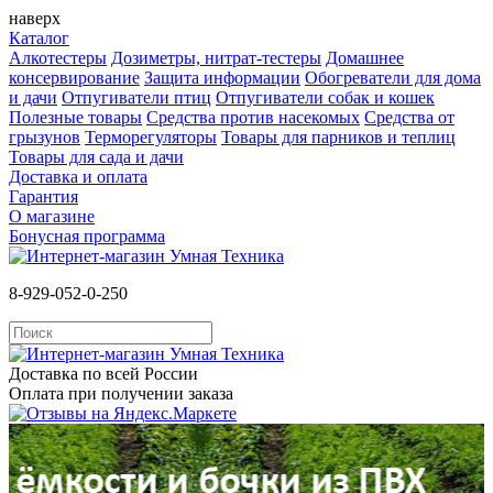
наверх
Каталог
Алкотестеры
Дозиметры, нитрат-тестеры
Домашнее
консервирование
Защита информации
Обогреватели для дома
и дачи
Отпугиватели птиц
Отпугиватели собак и кошек
Полезные товары
Средства против насекомых
Cредства от
грызунов
Терморегуляторы
Товары для парников и теплиц
Товары для сада и дачи
Доставка и оплата
Гарантия
О магазине
Бонусная программа
8-929-052-0-250
Доставка по всей России
Оплата при получении заказа