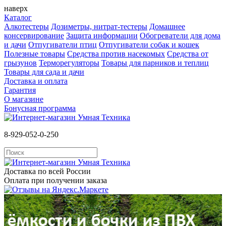
наверх
Каталог
Алкотестеры
Дозиметры, нитрат-тестеры
Домашнее
консервирование
Защита информации
Обогреватели для дома
и дачи
Отпугиватели птиц
Отпугиватели собак и кошек
Полезные товары
Средства против насекомых
Cредства от
грызунов
Терморегуляторы
Товары для парников и теплиц
Товары для сада и дачи
Доставка и оплата
Гарантия
О магазине
Бонусная программа
8-929-052-0-250
Доставка по всей России
Оплата при получении заказа