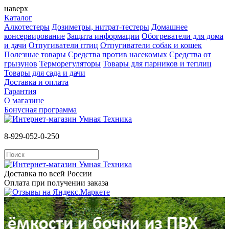
наверх
Каталог
Алкотестеры
Дозиметры, нитрат-тестеры
Домашнее
консервирование
Защита информации
Обогреватели для дома
и дачи
Отпугиватели птиц
Отпугиватели собак и кошек
Полезные товары
Средства против насекомых
Cредства от
грызунов
Терморегуляторы
Товары для парников и теплиц
Товары для сада и дачи
Доставка и оплата
Гарантия
О магазине
Бонусная программа
8-929-052-0-250
Доставка по всей России
Оплата при получении заказа