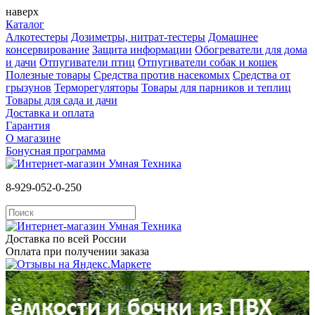
наверх
Каталог
Алкотестеры
Дозиметры, нитрат-тестеры
Домашнее
консервирование
Защита информации
Обогреватели для дома
и дачи
Отпугиватели птиц
Отпугиватели собак и кошек
Полезные товары
Средства против насекомых
Cредства от
грызунов
Терморегуляторы
Товары для парников и теплиц
Товары для сада и дачи
Доставка и оплата
Гарантия
О магазине
Бонусная программа
8-929-052-0-250
Доставка по всей России
Оплата при получении заказа