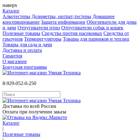
наверх
Каталог
Алкотестеры
Дозиметры, нитрат-тестеры
Домашнее
консервирование
Защита информации
Обогреватели для дома
и дачи
Отпугиватели птиц
Отпугиватели собак и кошек
Полезные товары
Средства против насекомых
Cредства от
грызунов
Терморегуляторы
Товары для парников и теплиц
Товары для сада и дачи
Доставка и оплата
Гарантия
О магазине
Бонусная программа
8-929-052-0-250
Доставка по всей России
Оплата при получении заказа
Каталог
|
Полезные товары
|